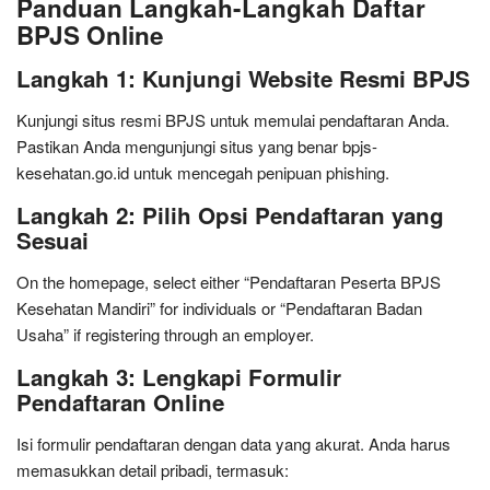
Panduan Langkah-Langkah Daftar
BPJS Online
Langkah 1: Kunjungi Website Resmi BPJS
Kunjungi situs resmi BPJS untuk memulai pendaftaran Anda.
Pastikan Anda mengunjungi situs yang benar bpjs-
kesehatan.go.id untuk mencegah penipuan phishing.
Langkah 2: Pilih Opsi Pendaftaran yang
Sesuai
On the homepage, select either “Pendaftaran Peserta BPJS
Kesehatan Mandiri” for individuals or “Pendaftaran Badan
Usaha” if registering through an employer.
Langkah 3: Lengkapi Formulir
Pendaftaran Online
Isi formulir pendaftaran dengan data yang akurat. Anda harus
memasukkan detail pribadi, termasuk: