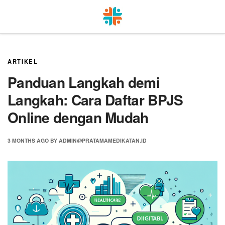
Skip
to
content
ARTIKEL
Panduan Langkah demi
Langkah: Cara Daftar BPJS
Online dengan Mudah
3 MONTHS
AGO
BY
ADMIN@PRATAMAMEDIKATAN.ID